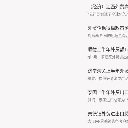
（经济）江西外贸
“公司既实现了全球化的
外贸企稳得靠政策
周慕茜 外贸的迅速企稳
顺德上半年外贸额139
单6月，顺德区外贸进出口
济宁海关上半年外贸
纸浆、橡胶等资源类产品
泰国上半年外贸出口同
其间，泰国进口总额为15
景德镇外贸进出口总
大江网/景德镇头条客户端讯