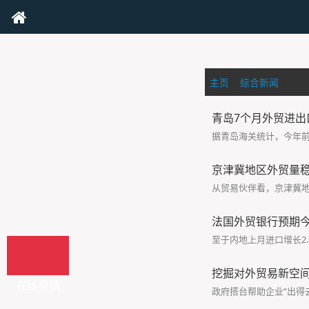
主页
>
综合新闻
>
青岛7个月外贸进出口
据青岛海关统计，今年前7
京津冀地区外贸量
从贸易伙伴看，京津冀地
法国外贸银行预期今
至于内地上月进口增长2
挖掘对外贸易新空
在线投稿
政府搭台帮助企业“出得