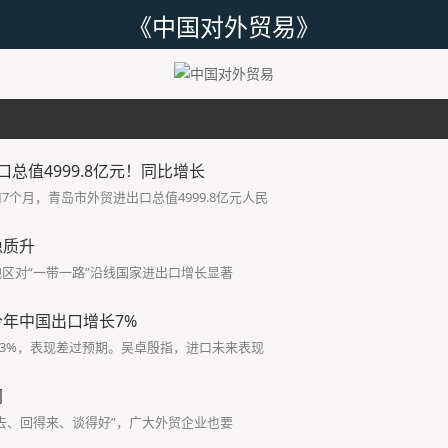
《中国对外贸易》
总值4999.8亿元！同比增长
个月，青岛市外贸进出口总值4999.8亿元人民
稳质升
区对“一带一路”沿线国家进出口增长显著
年中国出口增长7%
.3%，表现差过预期。吴卓殷指，进口未来表现
间
去、回得来、谈得好”，广大外贸企业也要