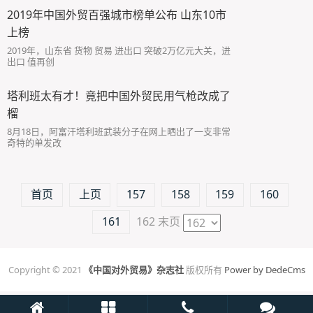
2019年中国外贸百强城市榜单公布 山东10市
上榜
2019年，山东省 货物 贸易 进出口 突破2万亿元大关，进
出口 值再创
塔利班太有才！竟把中国外贸民用气枪改成了
榴
8月18日，阿富汗塔利班武装分子在网上晒出了一支非常
奇特的单发改
首页
上页
157
158
159
160
161
162
末页
Copyright © 2021
《中国对外贸易》杂志社
版权所有
Power by DedeCms