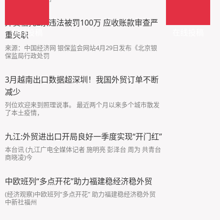
外贸信托2宗违法被罚100万 应收账款审查严
在线投稿
在线投稿
重失职
来源：中国经济网 银保监会网站4月29日发布《北京银
保监局行政处罚
3月越南出口数据超深圳！我国外贸订单不断
减少
列位欢迎来到照理说事。 最近两个月以来多个城市散发
了本土疫情，
九江:外贸进出口开局良好一季度实现“开门红”
本台讯 (九江广电全媒体记者 施明亮 彭泽台 周为 共青台
商晓凌)今
中欧班列“多点开花”助力福建稳经济稳外贸
(经济观察)中欧班列“多点开花” 助力福建稳经济稳外贸
中新社福州