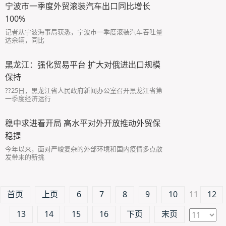
宁波市一季度外贸滚装汽车出口同比增长
100%
记者从宁波海事局获悉，宁波市一季度滚装汽车吞吐量
达余辆，同比
黑龙江：强化贸易平台 扩大对俄进出口规模
保持
??25日，黑龙江省人民政府新闻办公室召开黑龙江省第
一季度经济运行
稳中求进看开局 高水平对外开放推动外贸保
稳提
今年以来，面对严峻复杂的外部环境和国内疫情多点散
发带来的新挑
首页
上页
6
7
8
9
10
11
12
13
14
15
16
下页
末页